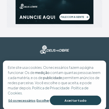
© 2026 Deus Me Dibre - Todos os direitos reservados
Este site usa cookies. Os necessários fazem a página
funcionar. Os de
medição
contam quantas pessoas leem
Preferências de cookies
cada matéria, e os de
publicidade
permitem anúncios de
redes parceiras. Você escolhe o que aceita, e pode
Política de Privacidade
Política de Cookies
Seus dados
mudar depois.
Política de Privacidade
·
Política de
Cookies
.
Aceitar tudo
Só os necessários
Escolher