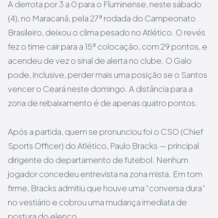
A derrota por 3 a 0 para o Fluminense, neste sábado
(4), no Maracanã, pela 27ª rodada do Campeonato
Brasileiro, deixou o clima pesado no Atlético. O revés
fez o time cair para a 15ª colocação, com 29 pontos, e
acendeu de vez o sinal de alerta no clube. O Galo
pode, inclusive, perder mais uma posição se o Santos
vencer o Ceará neste domingo. A distância para a
zona de rebaixamento é de apenas quatro pontos.
Após a partida, quem se pronunciou foi o CSO (Chief
Sports Officer) do Atlético, Paulo Bracks — principal
dirigente do departamento de futebol. Nenhum
jogador concedeu entrevista na zona mista. Em tom
firme, Bracks admitiu que houve uma “conversa dura”
no vestiário e cobrou uma mudança imediata de
postura do elenco.