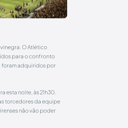
vinegra. O Atlético
didos para o confronto
á foram adquiridos por
a esta noite, às 21h30.
as torcedores da equipe
irenses não vão poder