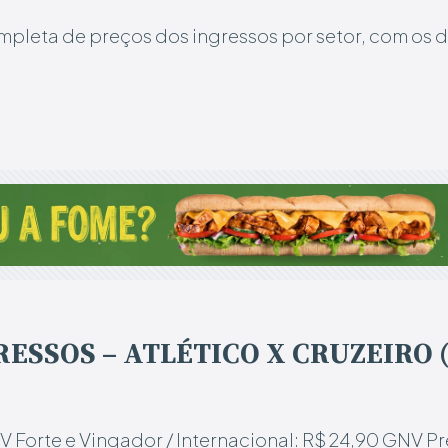
mpleta de preços dos ingressos por setor, com os 
ESSOS – ATLÉTICO X CRUZEIRO (1
 Forte e Vingador / Internacional: R$ 24,90
GNV Pre