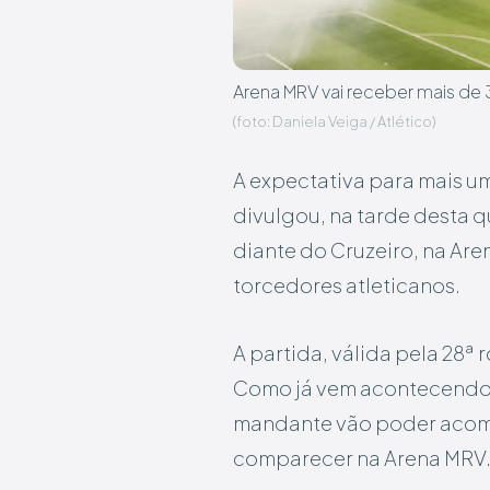
Arena MRV vai receber mais de 3
(foto: Daniela Veiga / Atlético)
A expectativa para mais um
divulgou, na tarde desta q
diante do Cruzeiro, na Are
torcedores atleticanos.
A partida, válida pela 28ª
Como já vem acontecendo n
mandante vão poder acompa
comparecer na Arena MRV