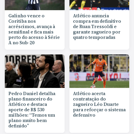
Galinho vence o
Atlético anuncia
Coritiba nos
compra em definitivo
acréscimos, avança à
de Ruan Tressoldi e
semifinal e fica mais
garante zagueiro por
perto do acesso à Série
quatro temporadas
A no Sub-20
Pedro Daniel detalha
Atlético acerta
plano financeiro do
contratação do
Atlético e destaca
zagueiro Léo Duarte
aporte de R$ 530
para reforçar o sistema
milhões: “Temos um
defensivo
plano muito bem
definido”