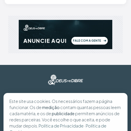
© 2026 Deus Me Dibre - Todos os direitos reservados
Este site usa cookies. Os necessários fazem a página
funcionar. Os de
medição
contam quantas pessoas leem
Preferências de cookies
cada matéria, e os de
publicidade
permitem anúncios de
redes parceiras. Você escolhe o que aceita, e pode
Política de Privacidade
Política de Cookies
Seus dados
mudar depois.
Política de Privacidade
·
Política de