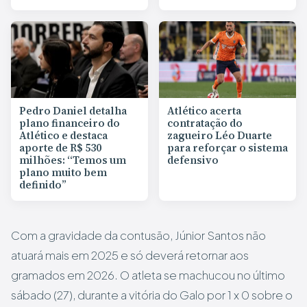
Pedro Daniel detalha
Atlético acerta
plano financeiro do
contratação do
Atlético e destaca
zagueiro Léo Duarte
aporte de R$ 530
para reforçar o sistema
milhões: “Temos um
defensivo
plano muito bem
definido”
Com a gravidade da contusão, Júnior Santos não
atuará mais em 2025 e só deverá retornar aos
gramados em 2026. O atleta se machucou no último
sábado (27), durante a vitória do Galo por 1 x 0 sobre o