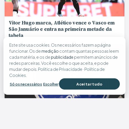
Vitor Hugo marca, Atlético vence o Vasco em
São Januário e entra na primeira metade da
tabela
Este site usa cookies. Os necessários fazem a página
funcionar. Os de
medição
contam quantas pessoas leem
cada matéria, e os de
publicidade
permitem anúncios de
redes parceiras. Você escolhe o que aceita, e pode
mudar depois.
Política de Privacidade
·
Política de
Cookies
.
Aceitar tudo
Só os necessários
Escolher
Atlético conhece caminho na Sul-Americana e
vai enfrentar Red Bull Bragantino ou Sporting