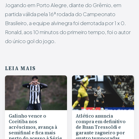
Jogando em Porto Alegre, diante do Grêmio, em
partida válida pela 16ª rodada do Campeonato
Brasileiro, a equipe alvinegra foi derrotada por 1 x 0.
Ronald, aos 10 minutos do primeiro tempo, foi o autor
do único gol do jogo.
LEIA MAIS
Galinho vence o
Atlético anuncia
Coritiba nos
compra em definitivo
acréscimos, avança à
de Ruan Tressoldi e
semifinal e fica mais
garante zagueiro por
perto do acesso à Série
quatro temporadas