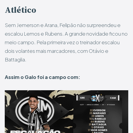
Atlético
Sem Jemerson e Arana, Felipão não surpreendeu e
escalou Lemos e Rubens. A grande novidade ficou no
meio campo. Pela primeira vez o treinador escalou
dois volantes mais marcadores, com Otávio e
Battaglia.
Assim o Galo foi a campo com: