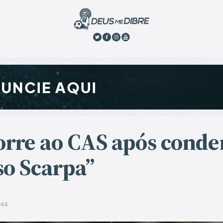
corre ao CAS após cond
so Scarpa”
êss