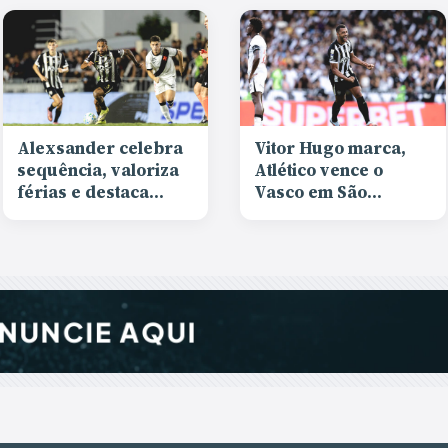
Alexsander celebra
Vitor Hugo marca,
sequência, valoriza
Atlético vence o
férias e destaca
Vasco em São
evolução da equipe
Januário e entra na
após vitória
primeira metade da
tabela