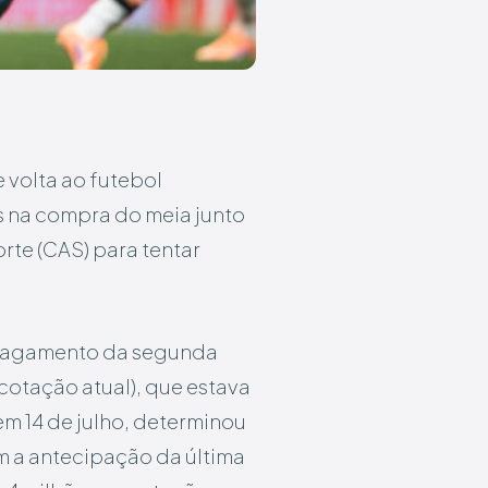
 volta ao futebol
es na compra do meia junto
rte (CAS) para tentar
o pagamento da segunda
 cotação atual), que estava
em 14 de julho, determinou
m a antecipação da última