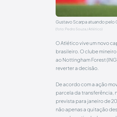
Gustavo Scarpa atuando pelo 
(foto: Pedro Souza / Atlético)
O Atlético vive um novo c
brasileiro. O clube mineir
ao Nottingham Forest (ING)
reverter a decisão.
De acordo com a ação movi
parcela da transferência, n
prevista para janeiro de 2
não apenas a quitação des