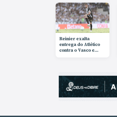
Reinier exalta
entrega do Atlético
contra o Vasco e
responde sobre
saída: “Estou feliz
aqui e quero ajudar”