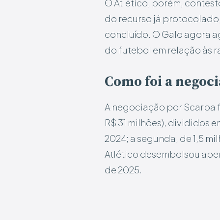
O Atlético, porém, contest
do recurso já protocolado
concluído. O Galo agora a
do futebol em relação às 
Como foi a negoc
A negociação por Scarpa 
R$ 31 milhões), divididos e
2024; a segunda, de 1,5 mi
Atlético desembolsou apena
de 2025.