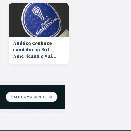
Atlético conhece
caminho na Sul-
Americana e vai
enfrentar Red Bull
Bragantino ou
Sporting Cristal nas
oitavas