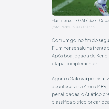
Fluminense 1 x 0 Atlético - Co
(foto: Pedro Souza / Atlético)
Com um gol no fim do seg
Fluminense saiu na frente 
Após boa jogada de Keno p
etapa complementar.
Agora o Galo vai precisar v
acontecerá na Arena MRV, t
penalidades, o Atlético pr
classifica o tricolor carioca