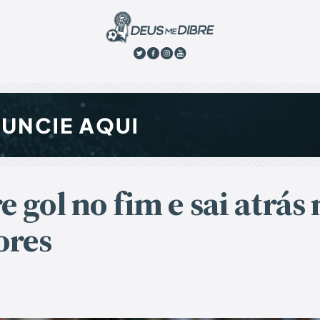
re gol no fim e sai atrás
ores
o