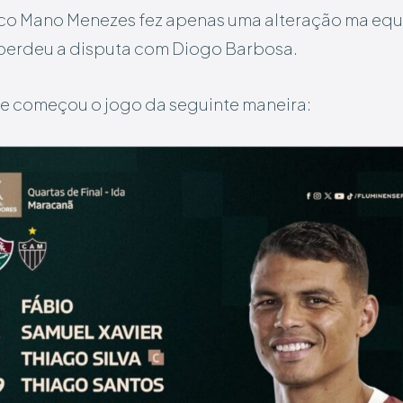
ico Mano Menezes fez apenas uma alteração ma equ
 perdeu a disputa com Diogo Barbosa.
e começou o jogo da seguinte maneira: