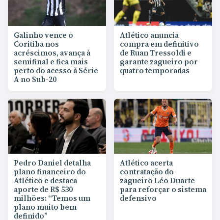
Galinho vence o
Atlético anuncia
Coritiba nos
compra em definitivo
acréscimos, avança à
de Ruan Tressoldi e
semifinal e fica mais
garante zagueiro por
perto do acesso à Série
quatro temporadas
A no Sub-20
Pedro Daniel detalha
Atlético acerta
plano financeiro do
contratação do
Atlético e destaca
zagueiro Léo Duarte
aporte de R$ 530
para reforçar o sistema
milhões: “Temos um
defensivo
plano muito bem
definido”