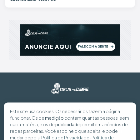
© 2026 Deus Me Dibre - Todos os direitos reservados
Este site usa cookies. Os necessários fazem a página
funcionar. Os de
medição
contam quantas pessoas leem
Preferências de cookies
cada matéria, e os de
publicidade
permitem anúncios de
redes parceiras. Você escolhe o que aceita, e pode
Política de Privacidade
Política de Cookies
Seus dados
mudar depois.
Política de Privacidade
·
Política de