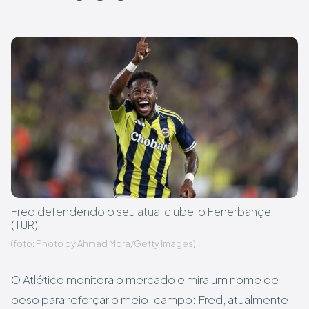
Fred defendendo o seu atual clube, o Fenerbahçe
(TUR)
(foto: Photo by Ahmad Mora/Getty Images)
O Atlético monitora o mercado e mira um nome de
peso para reforçar o meio-campo: Fred, atualmente