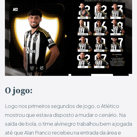
O jogo:
Logo nos primeiros segundos de jogo, o Atlético
mostrou que estava disposto a mudar o cenário. Na
saída de bola, o time alvinegro trabalhou bem a jogada
até que Alan Franco recebeu na entrada da área e