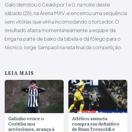
Galo derrotou o Ceará por 1 a 0, na noite deste
sábado (25), na Arena MRV, e encerrou uma sequência
sem vitórias que vinha incomodando o torcedor. O
resultado afasta momentaneamente a equipe da
briga na parte de baixo da tabela e dá fôlego para o
técnico Jorge Sampaoli na reta final da competição.
LEIA MAIS
Galinho vence o
Atlético anuncia
Coritiba nos
compra em definitivo
acréscimos, avança à
de Ruan Tressoldi e