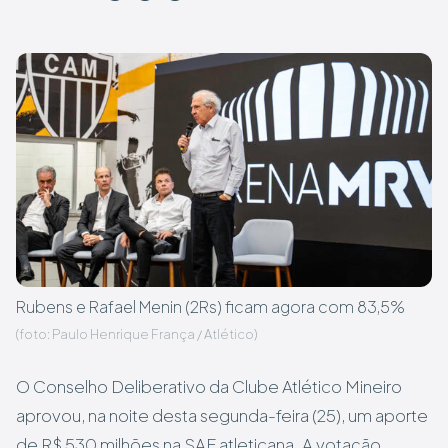
Rubens e Rafael Menin (2Rs) ficam agora com 83,5%
(foto: Paulo Henrique França / Atlético)
O Conselho Deliberativo da Clube Atlético Mineiro
aprovou, na noite desta segunda-feira (25), um aporte
de R$ 530 milhões na SAF atleticana. A votação