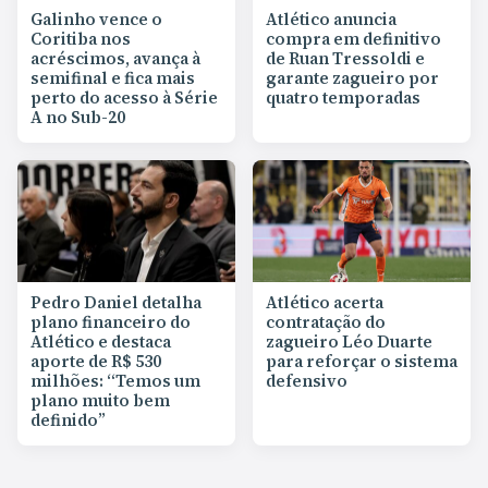
Galinho vence o
Atlético anuncia
Coritiba nos
compra em definitivo
acréscimos, avança à
de Ruan Tressoldi e
semifinal e fica mais
garante zagueiro por
perto do acesso à Série
quatro temporadas
A no Sub-20
Pedro Daniel detalha
Atlético acerta
plano financeiro do
contratação do
Atlético e destaca
zagueiro Léo Duarte
aporte de R$ 530
para reforçar o sistema
milhões: “Temos um
defensivo
plano muito bem
definido”