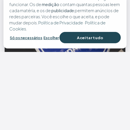
funcionar. Os de
medição
contam quantas pessoas leem
cada matéria, e os de
publicidade
permitem anúncios de
redes parceiras. Você escolhe o que aceita, e pode
mudar depois.
Política de Privacidade
·
Política de
Cookies
.
Aceitar tudo
Só os necessários
Escolher
Atlético conhece caminho na Sul-Americana e
vai enfrentar Red Bull Bragantino ou Sporting
Cristal nas oitavas