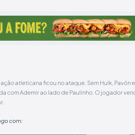
lação atleticana ficou no ataque. Sem Hulk, Pavón
da com Ademir ao lado de Paulinho. O jogador ven
r.
ogo com: