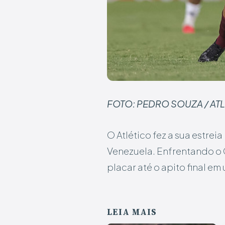
FOTO: PEDRO SOUZA / AT
O Atlético fez a sua estrei
Venezuela. Enfrentando o 
placar até o apito final 
LEIA MAIS