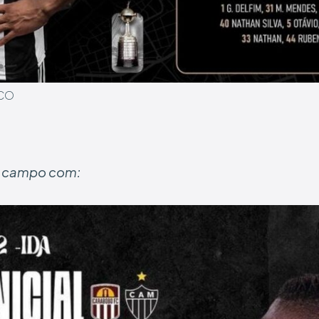
ICO
 a campo com: