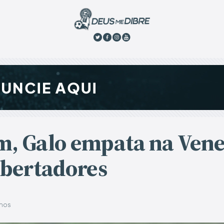
m, Galo empata na Vene
ibertadores
anos