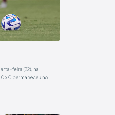
rta-feira (22), na
 0 x 0 permaneceu no