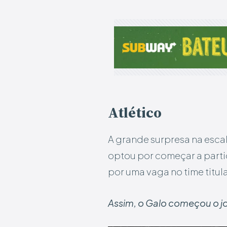
Atlético
A grande surpresa na esca
optou por começar a parti
por uma vaga no time titula
Assim, o Galo começou o j