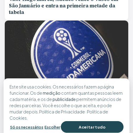
São Januário e entra na primeira metade da
tabela
Este site usa cookies. Os necessários fazem a página
funcionar. Os de
medição
contam quantas pessoas leem
Atlético conhece caminho na Sul-Americana e
cada matéria, e os de
publicidade
permitem anúncios de
vai enfrentar Red Bull Bragantino ou Sporting
redes parceiras. Você escolhe o que aceita, e pode
Cristal nas oitavas
mudar depois.
Política de Privacidade
·
Política de
Cookies
.
Aceitar tudo
Só os necessários
Escolher