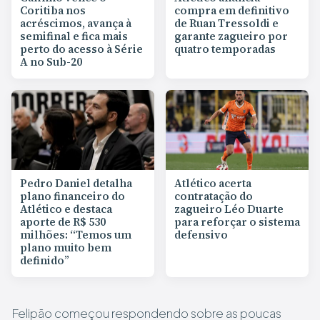
Coritiba nos
compra em definitivo
acréscimos, avança à
de Ruan Tressoldi e
semifinal e fica mais
garante zagueiro por
perto do acesso à Série
quatro temporadas
A no Sub-20
Pedro Daniel detalha
Atlético acerta
plano financeiro do
contratação do
Atlético e destaca
zagueiro Léo Duarte
aporte de R$ 530
para reforçar o sistema
milhões: “Temos um
defensivo
plano muito bem
definido”
Felipão começou respondendo sobre as poucas