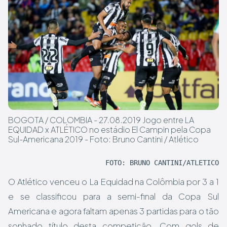
BOGOTA / COLOMBIA - 27.08.2019 Jogo entre LA
EQUIDAD x ATLÉTICO no estádio El Campin pela Copa
Sul-Americana 2019 - Foto: Bruno Cantini / Atlético
FOTO: BRUNO CANTINI/ATLÉTICO
O Atlético venceu o La Equidad na Colômbia por 3 a 1
e se classificou para a semi-final da Copa Sul
Americana e agora faltam apenas 3 partidas para o tão
sonhado título desta competição. Com gols de