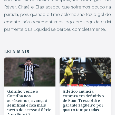
Réver, Chará e Elias acabou que sofremos pouco na
partida, pois quando o time colombiano fez o gol de
empate, nós desempatamos logo em seguida e daí
pra frente o La Equidad se perdeu completamente.
LEIA MAIS
Galinho vence o
Atlético anuncia
Coritiba nos
compra em definitivo
acréscimos, avança à
de Ruan Tressoldi e
semifinal e fica mais
garante zagueiro por
perto do acesso à Série
quatro temporadas
A no Sub-20