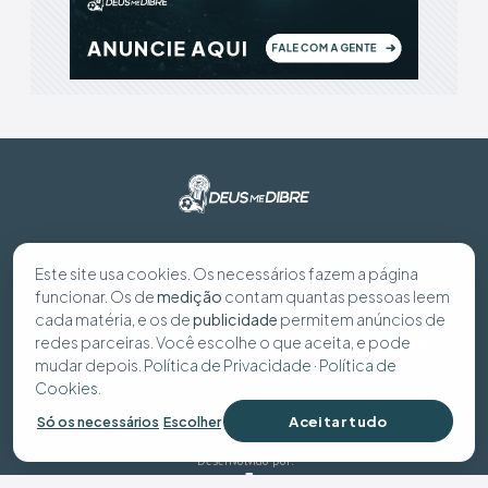
© 2026 Deus Me Dibre - Todos os direitos reservados
Este site usa cookies. Os necessários fazem a página
funcionar. Os de
medição
contam quantas pessoas leem
Preferências de cookies
cada matéria, e os de
publicidade
permitem anúncios de
redes parceiras. Você escolhe o que aceita, e pode
Política de Privacidade
Política de Cookies
Seus dados
mudar depois.
Política de Privacidade
·
Política de
Cookies
.
Aceitar tudo
Só os necessários
Escolher
Desenvolvido por: