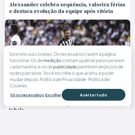
Alexsander celebra sequência, valoriza férias
e destaca evolução da equipe após vitória
Este site usa cookies. Os necessários fazem a página
funcionar. Os de
medição
contam quantas pessoas leem
cada matéria, e os de
publicidade
permitem anúncios de
redes parceiras. Você escolhe o que aceita, e pode
mudar depois.
Política de Privacidade
·
Política de
Cookies
.
Aceitar tudo
Só os necessários
Escolher
Vitor Hugo marca, Atlético vence o Vasco em
São Januário e entra na primeira metade da
tabela