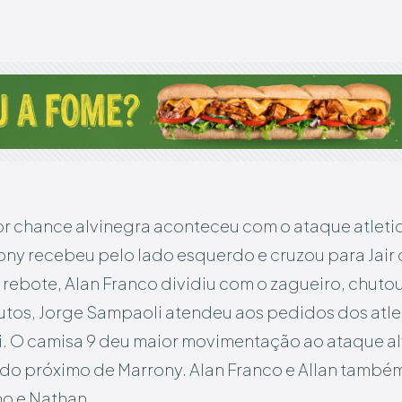
r chance alvinegra aconteceu com o ataque atleti
ny recebeu pelo lado esquerdo e cruzou para Jair 
 rebote, Alan Franco dividiu com o zagueiro, chutou
utos, Jorge Sampaoli atendeu aos pedidos dos atle
li. O camisa 9 deu maior movimentação ao ataque a
ndo próximo de Marrony. Alan Franco e Allan tamb
no e Nathan.