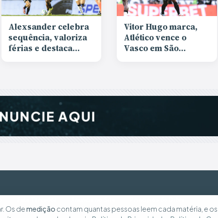
Alexsander celebra
Vitor Hugo marca,
sequência, valoriza
Atlético vence o
férias e destaca
Vasco em São
evolução da equipe
Januário e entra na
após vitória
primeira metade da
tabela
o
Fala Torcedor
Anuncie no Site
Princípios do Dibre
r. Os de
medição
contam quantas pessoas leem cada matéria, e o