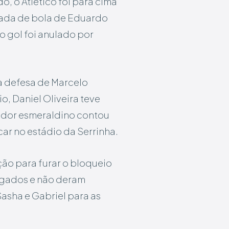
o, o Atlético foi para cima
tada de bola de Eduardo
o gol foi anulado por
oa defesa de Marcelo
o, Daniel Oliveira teve
gador esmeraldino contou
car no estádio da Serrinha.
ação para furar o bloqueio
agados e não deram
asha e Gabriel para as