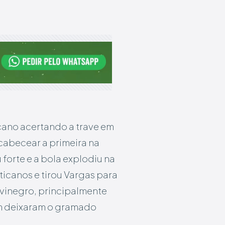
cano acertando a trave em
cabecear a primeira na
 forte e a bola explodiu na
ticanos e tirou Vargas para
lvinegro, principalmente
ém deixaram o gramado