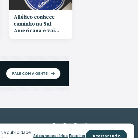
Atlético conhece
caminho na Sul-
Americana e vai
enfrentar Red Bull
Bragantino ou
Sporting Cristal nas
oitavas
s de
publicidade
Aceitar tudo
Só os necessários
Escolher