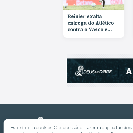
Reinier exalta
entrega do Atlético
contra o Vasco e
responde sobre
saída: “Estou feliz
aqui e quero ajudar”
Atlético
Cruzeir
Este site usa cookies. Os necessários fazem a página funciona