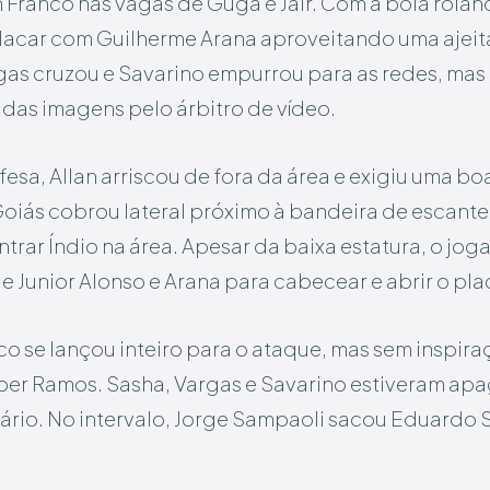
 Franco nas vagas de Guga e Jair. Com a bola roland
placar com Guilherme Arana aproveitando uma ajei
rgas cruzou e Savarino empurrou para as redes, mas 
das imagens pelo árbitro de vídeo.
esa, Allan arriscou de fora da área e exigiu uma b
Goiás cobrou lateral próximo à bandeira de escantei
trar Índio na área. Apesar da baixa estatura, o jo
 Junior Alonso e Arana para cabecear e abrir o pla
ico se lançou inteiro para o ataque, mas sem inspir
ber Ramos. Sasha, Vargas e Savarino estiveram ap
ário. No intervalo, Jorge Sampaoli sacou Eduardo S