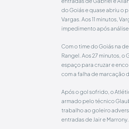
entradas de Gabriel e Allan
do Goiás e quase abriu o 
Vargas. Aos 11 minutos, Va
impedimento após análise 
Com o time do Goiás na def
Rangel. Aos 27 minutos, o 
espaço para cruzar e encon
com a falha de marcação de
Após o gol sofrido, o Atlét
armado pelo técnico Glau
trabalho ao goleiro advers
entradas de Jair e Marrony.