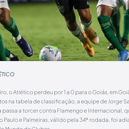
ÉTICO
ro, o Atlético perdeu por 1 a 0 para o Goiás, em Goiâ
ntos na tabela de classificação, a equipe de Jorge
 passa a torcer contra Flamengo e Internacional, 
ão Paulo e Palmeiras, válido pela 34ª rodada, foi ad
do Mundo de Clubes.