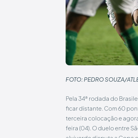
FOTO: PEDRO SOUZA/ATL
Pela 34ª rodada do Brasilei
ficar distante. Com 60 po
terceira colocação e agora
feira (04). O duelo entre S
alviverde disputa a Copa 