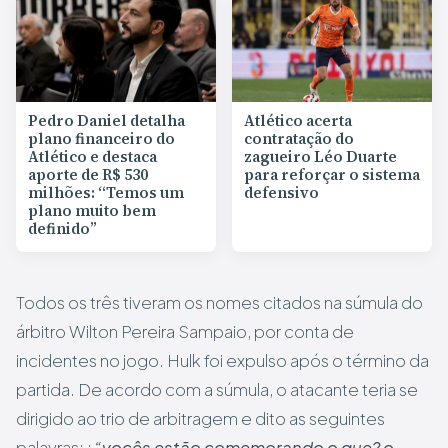
Pedro Daniel detalha
Atlético acerta
plano financeiro do
contratação do
Atlético e destaca
zagueiro Léo Duarte
aporte de R$ 530
para reforçar o sistema
milhões: “Temos um
defensivo
plano muito bem
definido”
Todos os três tiveram os nomes citados na súmula do
árbitro Wilton Pereira Sampaio, por conta de
incidentes no jogo. Hulk foi expulso após o término da
partida. De acordo com a súmula, o atacante teria se
dirigido ao trio de arbitragem e dito as seguintes
palavras: :
“vocês estão comemorando o que? o