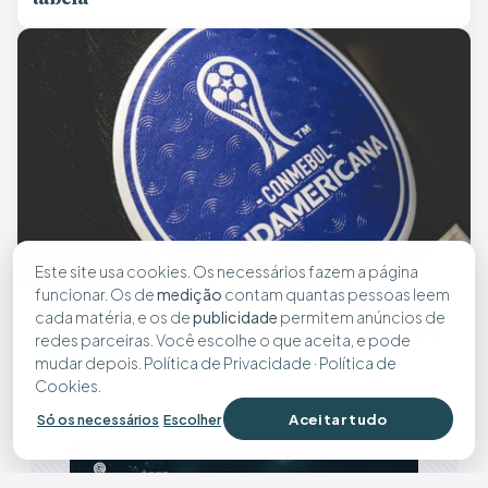
Este site usa cookies. Os necessários fazem a página
funcionar. Os de
medição
contam quantas pessoas leem
Atlético conhece caminho na Sul-Americana e
cada matéria, e os de
publicidade
permitem anúncios de
vai enfrentar Red Bull Bragantino ou Sporting
redes parceiras. Você escolhe o que aceita, e pode
Cristal nas oitavas
mudar depois.
Política de Privacidade
·
Política de
Cookies
.
Aceitar tudo
Só os necessários
Escolher