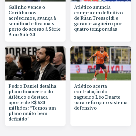
Galinho vence o
Atlético anuncia
Coritiba nos
compra em definitivo
acréscimos, avança à
de Ruan Tressoldi e
semifinal e fica mais
garante zagueiro por
perto do acesso à Série
quatro temporadas
A no Sub-20
Pedro Daniel detalha
Atlético acerta
plano financeiro do
contratação do
Atlético e destaca
zagueiro Léo Duarte
aporte de R$ 530
para reforçar o sistema
milhões: “Temos um
defensivo
plano muito bem
definido”