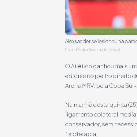
Alexsander se lesionou na parti
(foto: Pedro Souza / Atlético)
O Atlético ganhou mais u
entorse no joelho direito du
Arena MRV, pela Copa Sul
Na manhã desta quinta (25
ligamento colateral media
conservador, sem necessida
fisioterapia.