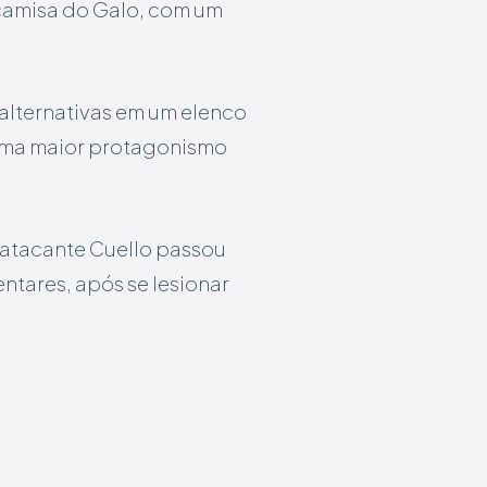
camisa do Galo, com um
alternativas em um elenco
ssuma maior protagonismo
O atacante Cuello passou
ntares, após se lesionar