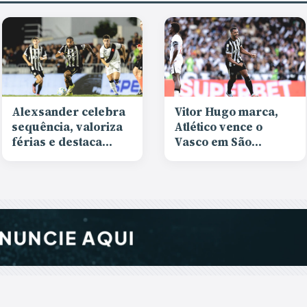
Alexsander celebra
Vitor Hugo marca,
sequência, valoriza
Atlético vence o
férias e destaca
Vasco em São
evolução da equipe
Januário e entra na
após vitória
primeira metade da
tabela