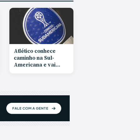
Atlético conhece
caminho na Sul-
Americana e vai
enfrentar Red Bull
Bragantino ou
Sporting Cristal nas
oitavas