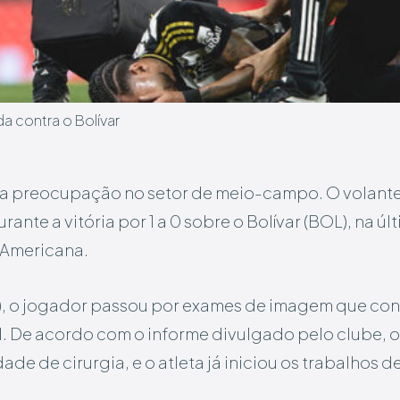
da contra o Bolívar
ma preocupação no setor de meio-campo. O volante
rante a vitória por 1 a 0 sobre o Bolívar (BOL), na úl
-Americana.
), o jogador passou por exames de imagem que con
l. De acordo com o informe divulgado pelo clube, o
de de cirurgia, e o atleta já iniciou os trabalhos 