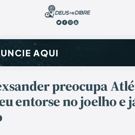
exsander preocupa Atlé
eu entorse no joelho e j
o