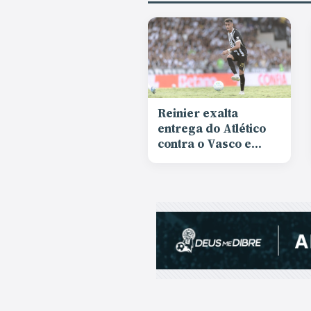
Reinier exalta
entrega do Atlético
contra o Vasco e
responde sobre
saída: “Estou feliz
aqui e quero ajudar”