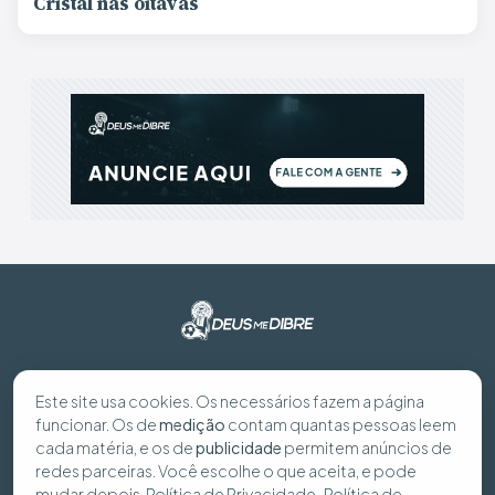
Cristal nas oitavas
© 2026 Deus Me Dibre - Todos os direitos reservados
Este site usa cookies. Os necessários fazem a página
funcionar. Os de
medição
contam quantas pessoas leem
Preferências de cookies
cada matéria, e os de
publicidade
permitem anúncios de
redes parceiras. Você escolhe o que aceita, e pode
Política de Privacidade
Política de Cookies
Seus dados
mudar depois.
Política de Privacidade
·
Política de