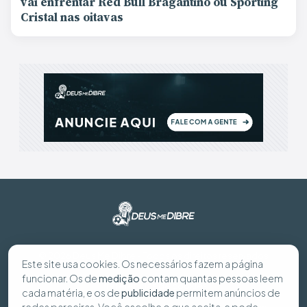
vai enfrentar Red Bull Bragantino ou Sporting
Cristal nas oitavas
© 2026 Deus Me Dibre - Todos os direitos reservados
Este site usa cookies. Os necessários fazem a página
funcionar. Os de
medição
contam quantas pessoas leem
Preferências de cookies
cada matéria, e os de
publicidade
permitem anúncios de