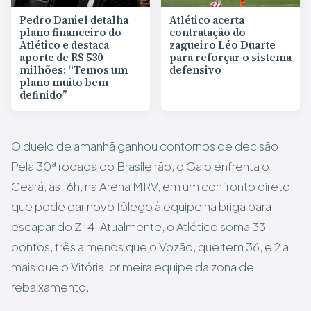
Pedro Daniel detalha
Atlético acerta
plano financeiro do
contratação do
Atlético e destaca
zagueiro Léo Duarte
aporte de R$ 530
para reforçar o sistema
milhões: “Temos um
defensivo
plano muito bem
definido”
O duelo de amanhã ganhou contornos de decisão.
Pela 30ª rodada do Brasileirão, o Galo enfrenta o
Ceará, às 16h, na Arena MRV, em um confronto direto
que pode dar novo fôlego à equipe na briga para
escapar do Z-4. Atualmente, o Atlético soma 33
pontos, três a menos que o Vozão, que tem 36, e 2 a
mais que o Vitória, primeira equipe da zona de
rebaixamento.