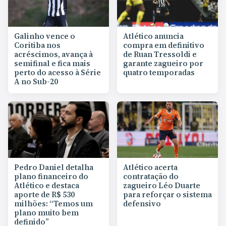
Galinho vence o
Atlético anuncia
Coritiba nos
compra em definitivo
acréscimos, avança à
de Ruan Tressoldi e
semifinal e fica mais
garante zagueiro por
perto do acesso à Série
quatro temporadas
A no Sub-20
Pedro Daniel detalha
Atlético acerta
plano financeiro do
contratação do
Atlético e destaca
zagueiro Léo Duarte
aporte de R$ 530
para reforçar o sistema
milhões: “Temos um
defensivo
plano muito bem
definido”