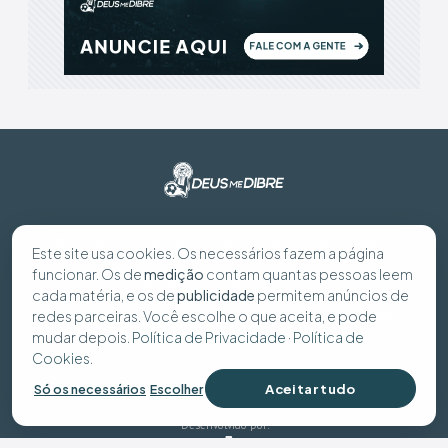
© 2026 Deus Me Dibre - Todos os direitos reservados
Este site usa cookies. Os necessários fazem a página
funcionar. Os de
medição
contam quantas pessoas leem
Preferências de cookies
cada matéria, e os de
publicidade
permitem anúncios de
redes parceiras. Você escolhe o que aceita, e pode
Política de Privacidade
Política de Cookies
Seus dados
mudar depois.
Política de Privacidade
·
Política de
Cookies
.
Aceitar tudo
Só os necessários
Escolher
Desenvolvido por: