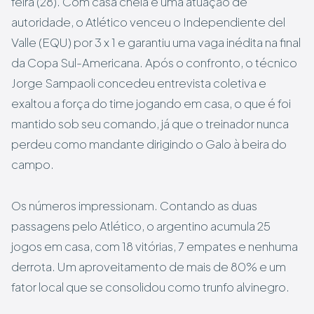
feira (28). Com casa cheia e uma atuação de
autoridade, o Atlético venceu o Independiente del
Valle (EQU) por 3 x 1 e garantiu uma vaga inédita na final
da Copa Sul-Americana. Após o confronto, o técnico
Jorge Sampaoli concedeu entrevista coletiva e
exaltou a força do time jogando em casa, o que é foi
mantido sob seu comando, já que o treinador nunca
perdeu como mandante dirigindo o Galo à beira do
campo.
Os números impressionam. Contando as duas
passagens pelo Atlético, o argentino acumula 25
jogos em casa, com 18 vitórias, 7 empates e nenhuma
derrota. Um aproveitamento de mais de 80% e um
fator local que se consolidou como trunfo alvinegro.