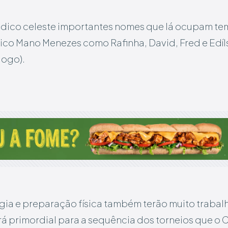
dico celeste importantes nomes que lá ocupam tem
co Mano Menezes como Rafinha, David, Fred e Edíls
jogo).
gia e preparação física também terão muito trabalh
á primordial para a sequência dos torneios que o Cr