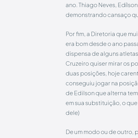
ano. Thiago Neves, Edílson
demonstrando cansaço que 
Por fim, a Diretoria que mu
era bom desde o ano passad
dispensa de alguns atletas
Cruzeiro quiser mirar os p
duas posições, hoje carent
conseguiu jogar na posição
de Edilson que alterna t
em sua substituição, o qu
dele)
De um modo ou de outro, p