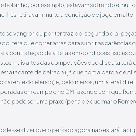
 e Robinho, por exemplo, estavam sofrendo e muito 
lhes retiravam muito a condição de jogo em alto n
ito se vangloriou por ter trazido, segundo ela, peça
o, terá que correr atrás para suprir as carências q
 e a contratação de atletas em condições físicas du
ostos mais altos das competições que disputa terá 
es: atacante de beirada (já que com a perda de Ali
 carente do elenco) e, pelo menos, um lateral direit
emporadas em campo e no DM fazendo com que Rom
e não pode ser uma praxe (pena de queimar o Romer
ode-se dizer que o período agora não estará fácil 