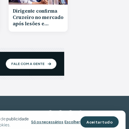
Dirigente confirma
Cruzeiro no mercado
após lesões e
reforça confiança no
elenco: “Podemos
ser vitoriosos”
s de
publicidade
Aceitar tudo
Só os necessários
Escolher
okies
.