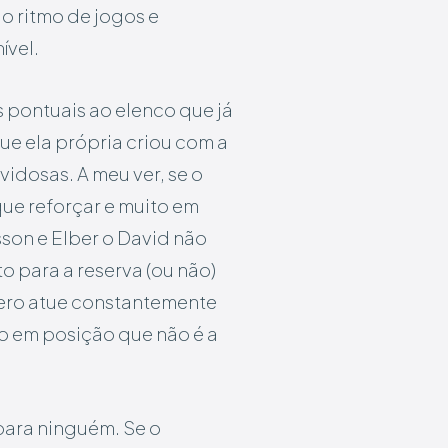
o ritmo de jogos e
ível.
s pontuais ao elenco que já
ue ela própria criou com a
vidosas. A meu ver, se o
que reforçar e muito em
sson e Elber o David não
o para a reserva (ou não)
ero atue constantemente
o em posição que não é a
para ninguém. Se o