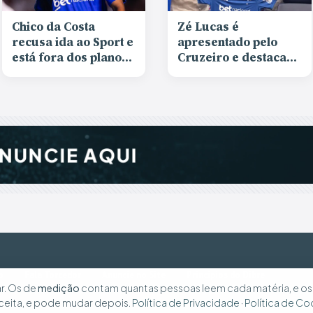
Chico da Costa
Zé Lucas é
recusa ida ao Sport e
apresentado pelo
está fora dos planos
Cruzeiro e destaca
do Cruzeiro
projeto oferecido:
“Fazer história”
o
Fala Torcedor
Anuncie no Site
Princípios do Dibre
r. Os de
medição
contam quantas pessoas leem cada matéria, e o
ceita, e pode mudar depois.
Política de Privacidade
·
Política de Co