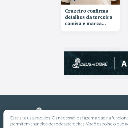
Cruzeiro confirma
detalhes da terceira
camisa e marca
lançamento para
agosto
Atlético
Cruzeir
Este site usa cookies. Os necessários fazem a página funciona
permitem anúncios de redes parceiras. Você escolhe o que a