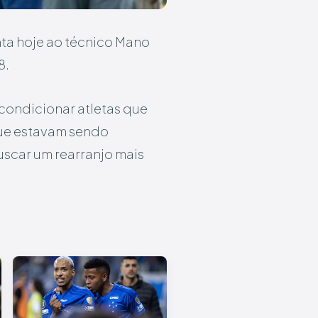
nta hoje ao técnico Mano
8.
econdicionar atletas que
que estavam sendo
scar um rearranjo mais