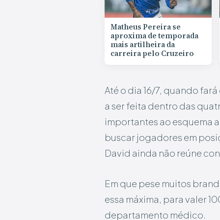
Matheus Pereira se
aproxima de temporada
mais artilheira da
carreira pelo Cruzeiro
Até o dia 16/7, quando fará
a ser feita dentro das quat
importantes ao esquema at
buscar jogadores em posiç
David ainda não reúne con
Em que pese muitos brandi
essa máxima, para valer 1
departamento médico.