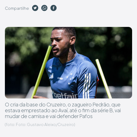
Compartilhe
O cria da base do Cruzeiro, o zagueiro Pedrão, que
estava emprestado ao Avaí, até o fim da série B, vai
mudar de camisa e vai defender Pafos
(foto: Foto: Gustavo Aleixo/Cruzeiro)