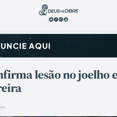
nfirma lesão no joelho 
eira
anos