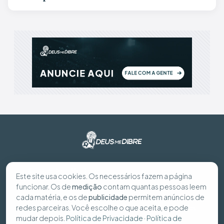
© 2026 Deus Me Dibre - Todos os direitos reservados
Este site usa cookies. Os necessários fazem a página
funcionar. Os de
medição
contam quantas pessoas leem
Preferências de cookies
cada matéria, e os de
publicidade
permitem anúncios de
redes parceiras. Você escolhe o que aceita, e pode
Política de Privacidade
Política de Cookies
Seus dados
mudar depois.
Política de Privacidade
·
Política de