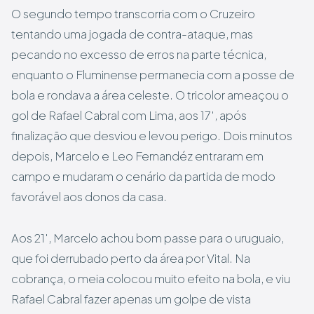
O segundo tempo transcorria com o Cruzeiro
tentando uma jogada de contra-ataque, mas
pecando no excesso de erros na parte técnica,
enquanto o Fluminense permanecia com a posse de
bola e rondava a área celeste. O tricolor ameaçou o
gol de Rafael Cabral com Lima, aos 17′, após
finalização que desviou e levou perigo. Dois minutos
depois, Marcelo e Leo Fernandéz entraram em
campo e mudaram o cenário da partida de modo
favorável aos donos da casa.
Aos 21′, Marcelo achou bom passe para o uruguaio,
que foi derrubado perto da área por Vital. Na
cobrança, o meia colocou muito efeito na bola, e viu
Rafael Cabral fazer apenas um golpe de vista