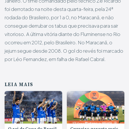
Janeiro. O time comandado pelo técnico Zé Ricardo
foi derrotado na noite desta quarta-feira, pela 24ª
rodada do Brasileiro, por 1 a 0, no Maracanã, e não
consegue derrubar os tabus que precisava para sair
vitorioso. A última vitória diante do Fluminense no Rio
ocorreu em 2012, pelo Brasileiro. No Maracanã, o
jejum segue desde 2008. O gol do revés foi marcado
por Léo Fernandez, em falha de Rafael Cabral.
LEIA MAIS
O rei da Copa do Brasil
Cruzeiro garante mais