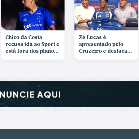
Chico da Costa
Zé Lucas é
recusa ida ao Sport e
apresentado pelo
está fora dos planos
Cruzeiro e destaca
do Cruzeiro
projeto oferecido:
“Fazer história”