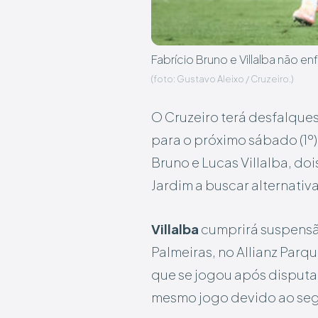
Fabrício Bruno e Villalba não e
(foto: Gustavo Aleixo / Cruzeiro.)
O Cruzeiro terá desfalques
para o próximo sábado (1º)
Bruno e Lucas Villalba, do
Jardim a buscar alternativ
Villalba
cumprirá suspensã
Palmeiras, no Allianz Parq
que se jogou após disputar
mesmo jogo devido ao se