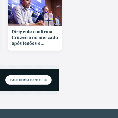
Dirigente confirma
Cruzeiro no mercado
após lesões e
reforça confiança no
elenco: “Podemos
ser vitoriosos”