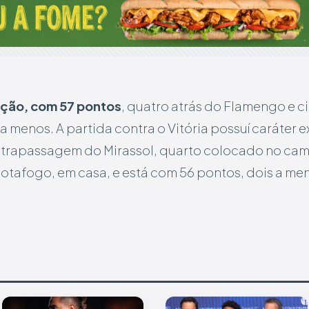
ição, com 57 pontos
, quatro atrás do Flamengo e c
 menos. A partida contra o Vitória possuí caráter
ultrapassagem do Mirassol, quarto colocado no ca
 Botafogo, em casa, e está com 56 pontos, dois a m