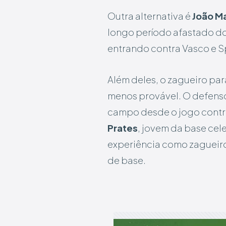
Outra alternativa é
João M
longo período afastado do
entrando contra Vasco e S
Além deles, o zagueiro pa
menos provável. O defenso
campo desde o jogo contra
Prates
, jovem da base ce
experiência como zagueiro
de base.