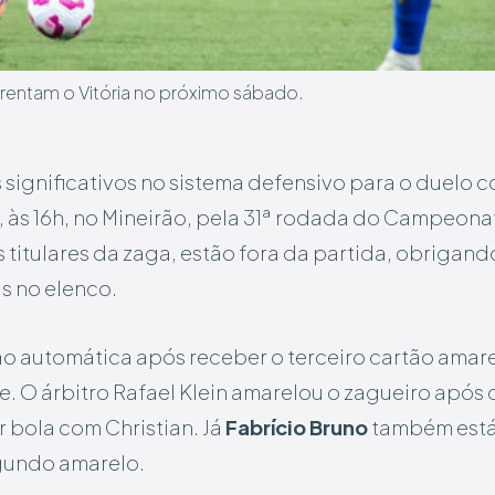
nfrentam o Vitória no próximo sábado.
 significativos no sistema defensivo para o duelo c
, às 16h, no Mineirão, pela 31ª rodada do Campeonat
is titulares da zaga, estão fora da partida, obrigan
as no elenco.
o automática após receber o terceiro cartão amar
ue. O árbitro Rafael Klein amarelou o zagueiro após
 bola com Christian. Já
Fabrício Bruno
também está 
gundo amarelo.