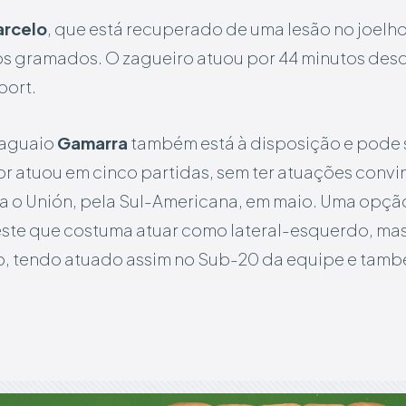
arcelo
, que está recuperado de uma lesão no joelho
s gramados. O zagueiro atuou por 44 minutos desd
port.
raguaio
Gamarra
também está à disposição e pode se
r atuou em cinco partidas, sem ter atuações convin
 o Unión, pela Sul-Americana, em maio. Uma opçã
leste que costuma atuar como lateral-esquerdo, m
, tendo atuado assim no Sub-20 da equipe e també