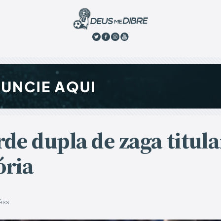
de dupla de zaga titula
ória
êss