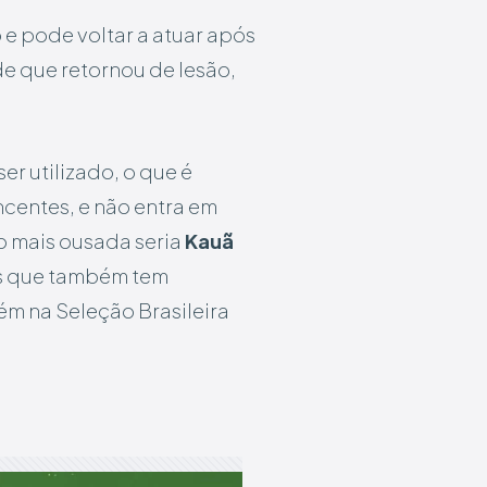
 e pode voltar a atuar após
e que retornou de lesão,
r utilizado, o que é
centes, e não entra em
o mais ousada seria
Kauã
as que também tem
m na Seleção Brasileira