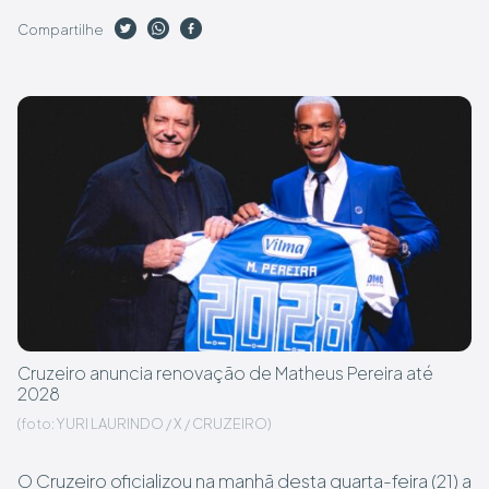
Compartilhe
Cruzeiro anuncia renovação de Matheus Pereira até
2028
(foto: YURI LAURINDO / X / CRUZEIRO)
O Cruzeiro oficializou na manhã desta quarta-feira (21) a