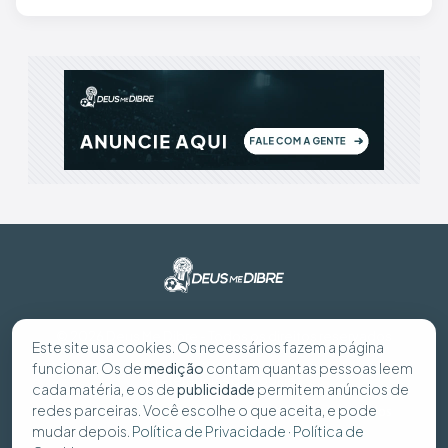
© 2026 Deus Me Dibre - Todos os direitos reservados
Este site usa cookies. Os necessários fazem a página
funcionar. Os de
medição
contam quantas pessoas leem
Preferências de cookies
cada matéria, e os de
publicidade
permitem anúncios de
redes parceiras. Você escolhe o que aceita, e pode
Política de Privacidade
Política de Cookies
Seus dados
mudar depois.
Política de Privacidade
·
Política de