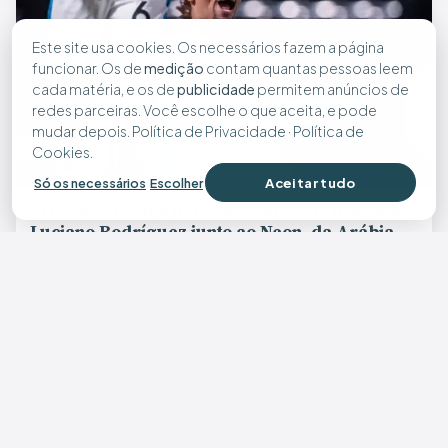
Este site usa cookies. Os necessários fazem a página
funcionar. Os de
medição
contam quantas pessoas leem
cada matéria, e os de
publicidade
permitem anúncios de
redes parceiras. Você escolhe o que aceita, e pode
mudar depois.
Política de Privacidade
·
Política de
Cookies
.
Aceitar tudo
Só os necessários
Escolher
Cruzeiro avança por contratação de uruguaio
Luciano Rodríguez junto ao Neon, da Arábia
Saudita