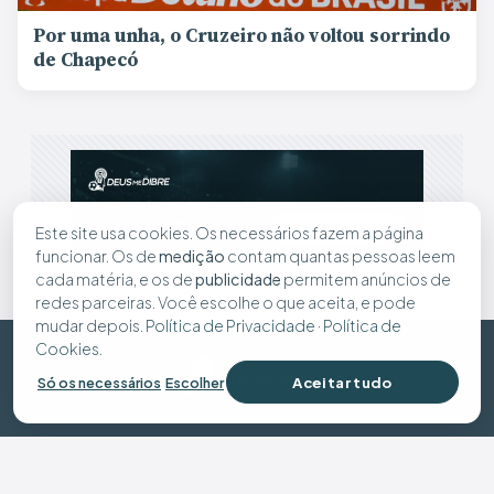
Por uma unha, o Cruzeiro não voltou sorrindo
de Chapecó
Este site usa cookies. Os necessários fazem a página
funcionar. Os de
medição
contam quantas pessoas leem
cada matéria, e os de
publicidade
permitem anúncios de
redes parceiras. Você escolhe o que aceita, e pode
mudar depois.
Política de Privacidade
·
Política de
Cookies
.
Aceitar tudo
Só os necessários
Escolher
© 2026 Deus Me Dibre - Todos os direitos reservados
Preferências de cookies