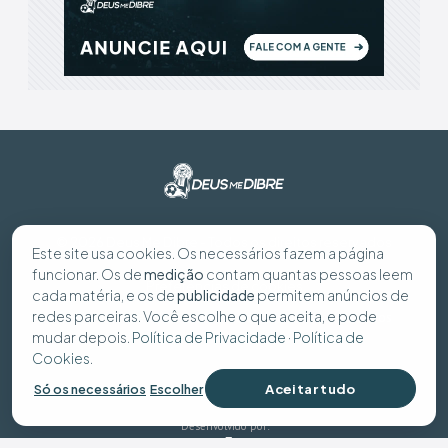
© 2026 Deus Me Dibre - Todos os direitos reservados
Este site usa cookies. Os necessários fazem a página
funcionar. Os de
medição
contam quantas pessoas leem
Preferências de cookies
cada matéria, e os de
publicidade
permitem anúncios de
redes parceiras. Você escolhe o que aceita, e pode
Política de Privacidade
Política de Cookies
Seus dados
mudar depois.
Política de Privacidade
·
Política de
Cookies
.
Aceitar tudo
Só os necessários
Escolher
Desenvolvido por: