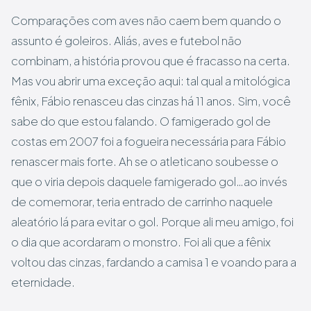
Comparações com aves não caem bem quando o
assunto é goleiros. Aliás, aves e futebol não
combinam, a história provou que é fracasso na certa.
Mas vou abrir uma exceção aqui: tal qual a mitológica
fênix, Fábio renasceu das cinzas há 11 anos. Sim, você
sabe do que estou falando. O famigerado gol de
costas em 2007 foi a fogueira necessária para Fábio
renascer mais forte. Ah se o atleticano soubesse o
que o viria depois daquele famigerado gol…ao invés
de comemorar, teria entrado de carrinho naquele
aleatório lá para evitar o gol. Porque ali meu amigo, foi
o dia que acordaram o monstro. Foi ali que a fênix
voltou das cinzas, fardando a camisa 1 e voando para a
eternidade.