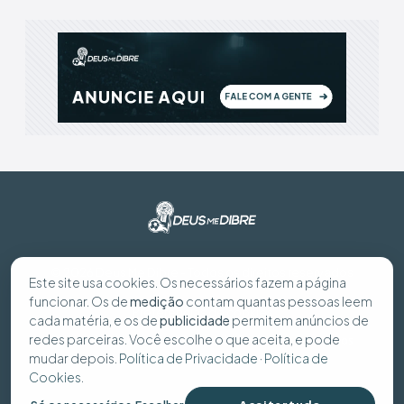
© 2026 Deus Me Dibre - Todos os direitos reservados
Este site usa cookies. Os necessários fazem a página
funcionar. Os de
medição
contam quantas pessoas leem
Preferências de cookies
cada matéria, e os de
publicidade
permitem anúncios de
redes parceiras. Você escolhe o que aceita, e pode
Política de Privacidade
Política de Cookies
Seus dados
mudar depois.
Política de Privacidade
·
Política de
Cookies
.