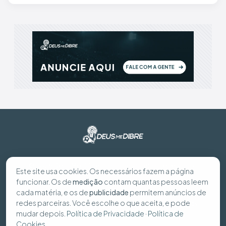
© 2026 Deus Me Dibre - Todos os direitos reservados
Este site usa cookies. Os necessários fazem a página
funcionar. Os de
medição
contam quantas pessoas leem
Preferências de cookies
cada matéria, e os de
publicidade
permitem anúncios de
redes parceiras. Você escolhe o que aceita, e pode
Política de Privacidade
Política de Cookies
Seus dados
mudar depois.
Política de Privacidade
·
Política de
Cookies
.