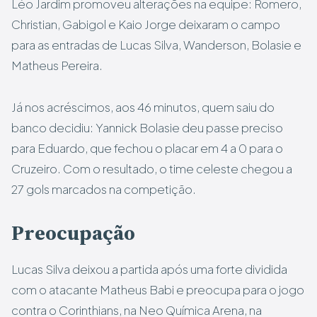
Léo Jardim promoveu alterações na equipe: Romero,
Christian, Gabigol e Kaio Jorge deixaram o campo
para as entradas de Lucas Silva, Wanderson, Bolasie e
Matheus Pereira.
Já nos acréscimos, aos 46 minutos, quem saiu do
banco decidiu: Yannick Bolasie deu passe preciso
para Eduardo, que fechou o placar em 4 a 0 para o
Cruzeiro. Com o resultado, o time celeste chegou a
27 gols marcados na competição.
Preocupação
Lucas Silva deixou a partida após uma forte dividida
com o atacante Matheus Babi e preocupa para o jogo
contra o Corinthians, na Neo Química Arena, na