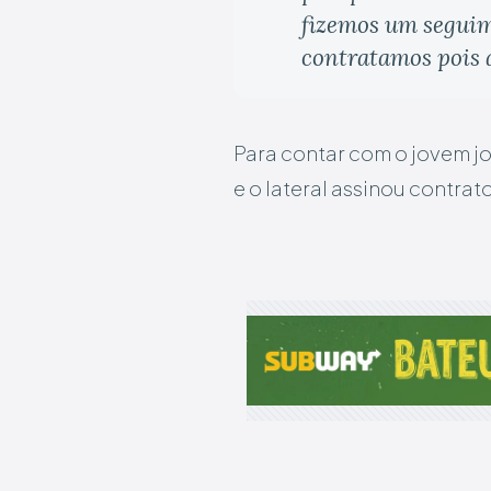
fizemos um seguim
contratamos pois a
Para contar com o jovem jo
e o lateral assinou contra