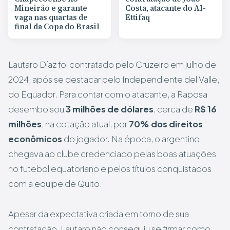
Mineirão e garante
Costa, atacante do Al-
vaga nas quartas de
Ettifaq
final da Copa do Brasil
Lautaro Díaz foi contratado pelo Cruzeiro em julho de
2024, após se destacar pelo Independiente del Valle,
do Equador. Para contar com o atacante, a Raposa
desembolsou
3 milhões de dólares
, cerca de
R$ 16
milhões
, na cotação atual, por
70% dos direitos
econômicos
do jogador. Na época, o argentino
chegava ao clube credenciado pelas boas atuações
no futebol equatoriano e pelos títulos conquistados
com a equipe de Quito.
Apesar da expectativa criada em torno de sua
contratação, Lautaro não conseguiu se firmar como