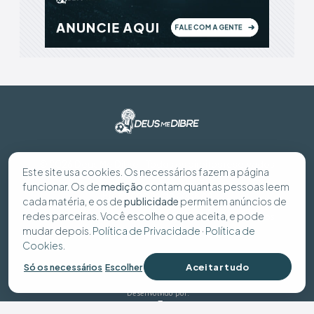
© 2026 Deus Me Dibre - Todos os direitos reservados
Este site usa cookies. Os necessários fazem a página
funcionar. Os de
medição
contam quantas pessoas leem
Preferências de cookies
cada matéria, e os de
publicidade
permitem anúncios de
redes parceiras. Você escolhe o que aceita, e pode
Política de Privacidade
Política de Cookies
Seus dados
mudar depois.
Política de Privacidade
·
Política de
Cookies
.
Aceitar tudo
Só os necessários
Escolher
Desenvolvido por: