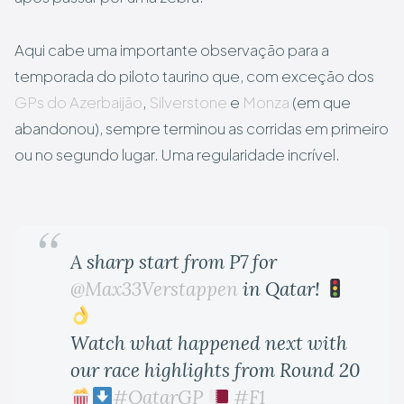
Aqui cabe uma importante observação para a
temporada do piloto taurino que, com exceção dos
GPs do Azerbaijão
,
Silverstone
e
Monza
(em que
abandonou), sempre terminou as corridas em primeiro
ou no segundo lugar. Uma regularidade incrível.
A sharp start from P7 for
@Max33Verstappen
in Qatar!
Watch what happened next with
our race highlights from Round 20
#QatarGP
#F1