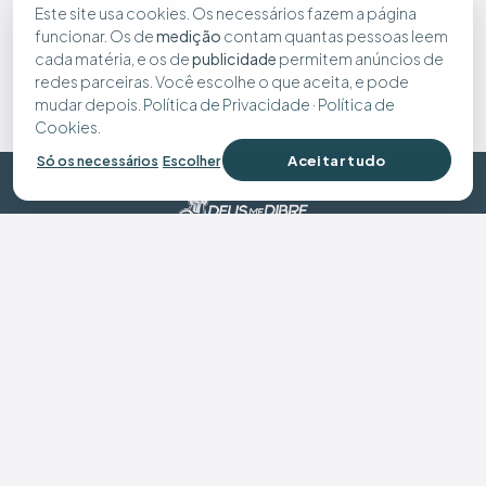
Este site usa cookies. Os necessários fazem a página
funcionar. Os de
medição
contam quantas pessoas leem
cada matéria, e os de
publicidade
permitem anúncios de
redes parceiras. Você escolhe o que aceita, e pode
mudar depois.
Política de Privacidade
·
Política de
Cookies
.
Aceitar tudo
Só os necessários
Escolher
© 2026 Deus Me Dibre - Todos os direitos reservados
Preferências de cookies
Política de Privacidade
Política de Cookies
Seus dados
Desenvolvido por: