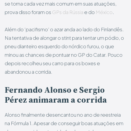
se torna cada vez mais comum em suas atuações,
prova disso foram os
GPs da Rússia
e do
México
.
Além do ‘pacifismo’ o azar anda ao lado do Finlandês.
Na tentativa de alongar o stint para tentar um pódio, o
pneu dianteiro esquerdo do nórdico furou, o que
minou as chances de pontuar no GP do Catar. Pouco
depois recolheu seu carro para os boxes e
abandonou a corrida.
Fernando Alonso e Sergio
Pérez animaram a corrida
Alonso finalmente desencantou no ano de reestreia
na Fórmula 1. Apesar de conseguir boas atuações em