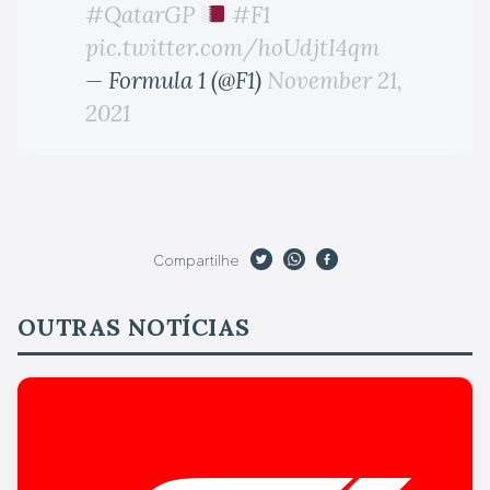
#QatarGP
#F1
pic.twitter.com/hoUdjtI4qm
— Formula 1 (@F1)
November 21,
2021
Compartilhe
OUTRAS NOTÍCIAS