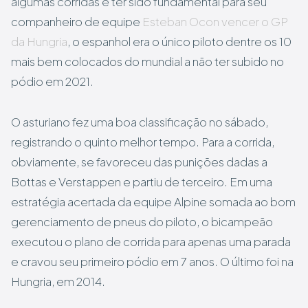
algumas corridas e ter sido fundamental para seu
companheiro de equipe
Esteban Ocon vencer o GP
da Hungria
, o espanhol era o único piloto dentre os 10
mais bem colocados do mundial a não ter subido no
pódio em 2021.
O asturiano fez uma boa classificação no sábado,
registrando o quinto melhor tempo. Para a corrida,
obviamente, se favoreceu das punições dadas a
Bottas e Verstappen e partiu de terceiro. Em uma
estratégia acertada da equipe Alpine somada ao bom
gerenciamento de pneus do piloto, o bicampeão
executou o plano de corrida para apenas uma parada
e cravou seu primeiro pódio em 7 anos. O último foi na
Hungria, em 2014.