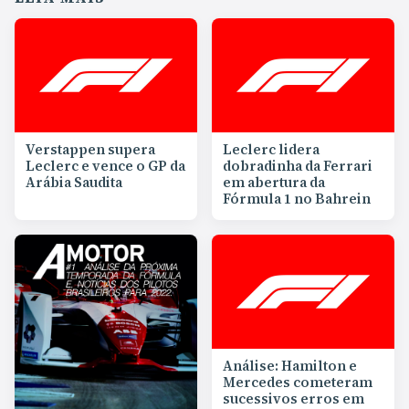
Verstappen supera
Leclerc lidera
Leclerc e vence o GP da
dobradinha da Ferrari
Arábia Saudita
em abertura da
Fórmula 1 no Bahrein
Análise: Hamilton e
Mercedes cometeram
sucessivos erros em